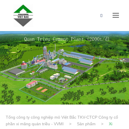
Tổng công ty công nghiệp mỏ Việt Bắc TKV-CTCP Công ty cổ
phần xi măng quán triều - VVMI
>
Sản phẩm
>
Xi