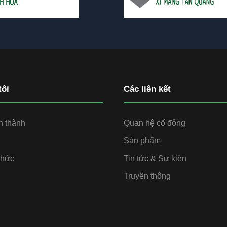
tôi
Các liên kết
h thành
Quan hệ cổ đông
Sản phẩm
chức
Tin tức & Sự kiện
Truyền thông