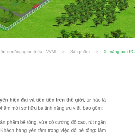
ần xi măng quán triều - VVMI
>
Sản phẩm
>
Xi măng bao P
n hiện đại và tiên tiến trên thế giới,
tự hào là
phẩm mới sở hữu ba tính năng ưu việt, bao gồm:
 sản phẩm bê tông, vừa có cường độ cao, rút ngắn
 Khách hàng yên tâm trong việc đổ bê tông: làm