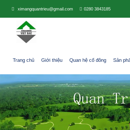
ximangquantrieu@gmail.com
0280 3843185
Trang chủ
Giới thiệu
Quan hệ cổ đông
Sản ph