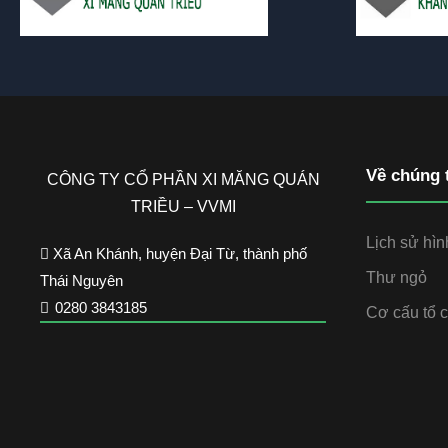
Về chúng 
CÔNG TY CỔ PHẦN XI MĂNG QUÁN
TRIỀU – VVMI
Lịch sử hìn
Xã An Khánh, huyện Đại Từ, thành phố
Thư ngỏ
Thái Nguyên
0280 3843185
Cơ cấu tổ 