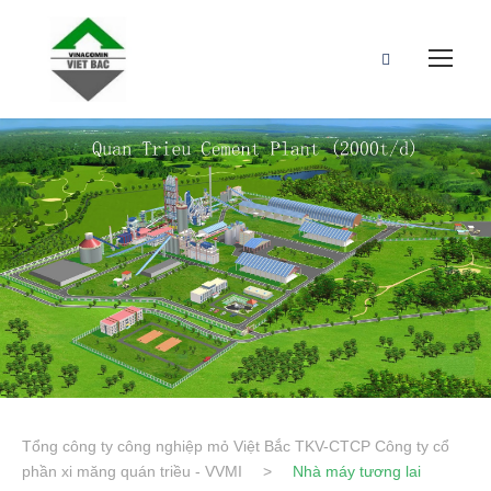
Tổng công ty công nghiệp mỏ Việt Bắc TKV-CTCP Công ty cổ
phần xi măng quán triều - VVMI
>
Nhà máy tương lai