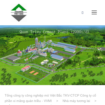
Tổng công ty công nghiệp mỏ Việt Bắc TKV-CTCP Công ty cổ
phần xi măng quán triều - VVMI
>
Nhà máy tương lai
>