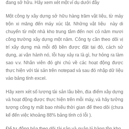
đang sở hữu. Hãy xem xét một ví dụ dưới đây
Một công ty xây dựng sở hữu hàng trăm vật liệu, từ máy
trộn xi măng đến máy xúc lật. Những vật liệu này di
chuyển từ một nhà kho trung tâm đến nơi có năm mươi
công trường xây dựng một năm. Công ty cần theo dõi vị
trí xây dựng mà mỗi độ bền được đặt tại đó, cách sử
dụng, ai vận hành nó, lỗi hay xảy ra là gì, hư hỏng ra làm
sao v.v. Nhân viên đó ghi chú về các hoạt động được
thực hiện với tài sản trên notepad và sau đó nhập dữ liệu
vào bảng tính excel.
Hãy xem xét số lượng tài sản lâu bền, địa điểm xây dựng
và hoạt động được thực hiện trên mỗi máy, và hãy tưởng
tượng công ty mất bao nhiêu thời gian để theo dõi (chưa
kể đến việc khoảng 88% bảng tính có lỗi ).
Để tự động hóa theo dõi tài sản và quản lý hàng tồn kho ,