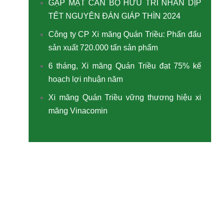
GẶP MẶT CÁN BỘ HƯU TRÍ NHÂN DỊP
TẾT NGUYÊN ĐÁN GIÁP THÌN 2024
Công ty CP Xi măng Quán Triều: Phấn đấu
sản xuất 720.000 tấn sản phẩm
6 tháng, Xi măng Quán Triều đạt 75% kế
hoạch lợi nhuận năm
Xi măng Quán Triều vững thương hiệu xi
măng Vinacomin