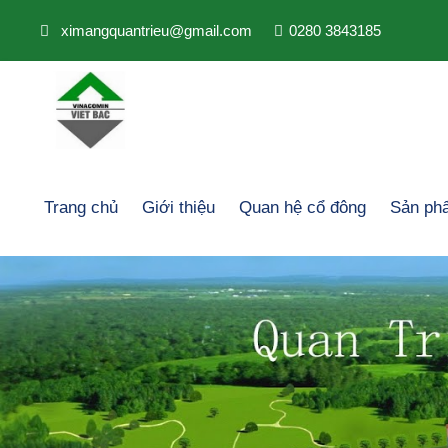
ximangquantrieu@gmail.com
0280 3843185
Trang chủ
Giới thiệu
Quan hệ cổ đông
Sản ph