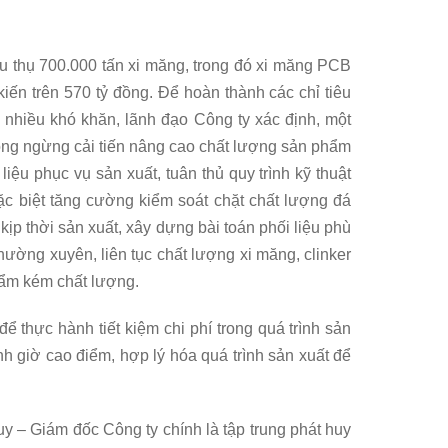
u thụ 700.000 tấn xi măng, trong đó xi măng PCB
iến trên 570 tỷ đồng. Để hoàn thành các chỉ tiêu
t nhiều khó khăn, lãnh đạo Công ty xác định, một
hông ngừng cải tiến nâng cao chất lượng sản phẩm
iệu phục vụ sản xuất, tuân thủ quy trình kỹ thuật
c biệt tăng cường kiểm soát chặt chất lượng đá
 kịp thời sản xuất, xây dựng bài toán phối liệu phù
hường xuyên, liên tục chất lượng xi măng, clinker
hẩm kém chất lượng.
ể thực hành tiết kiệm chi phí trong quá trình sản
h giờ cao điểm, hợp lý hóa quá trình sản xuất để
y – Giám đốc Công ty chính là tập trung phát huy