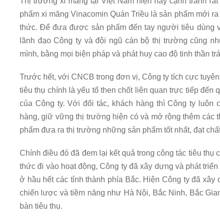
Thị trường xi măng tại Việt Nam hiện nay cạnh tranh rất
phẩm xi măng Vinacomin Quán Triều là sản phẩm mới ra th
thức. Để đưa được sản phẩm đến tay người tiêu dùng v
lãnh đạo Công ty và đội ngũ cán bộ thị trường cũng n
mình, bằng mọi biện pháp và phát huy cao độ tinh thần t
Trước hết, với CNCB trong đơn vị, Công ty tích cực tuyê
tiêu thụ chính là yếu tố then chốt liên quan trực tiếp đến
của Công ty. Với đối tác, khách hàng thì Công ty luôn
hàng, giữ vững thị trường hiện có và mở rộng thêm các 
phẩm đưa ra thị trường những sản phẩm tốt nhất, đạt chất
Chính điều đó đã đem lại kết quả trong công tác tiêu thụ
thức đi vào hoạt động, Công ty đã xây dựng và phát triể
ở hầu hết các tỉnh thành phía Bắc. Hiện Công ty đã xây
chiến lược và tiềm năng như Hà Nội, Bắc Ninh, Bắc Giang
bàn tiêu thụ.