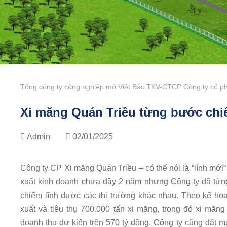
Tổng công ty công nghiệp mỏ Việt Bắc TKV-CTCP Công ty cổ ph
Xi măng Quán Triều từng bước chiế
Admin
02/01/2025
Công ty CP Xi măng Quán Triều – có thể nói là “lính mới”
xuất kinh doanh chưa đầy 2 năm nhưng Công ty đã từn
chiếm lĩnh được các thị trường khác nhau. Theo kế ho
xuất và tiêu thụ 700.000 tấn xi măng, trong đó xi măn
doanh thu dự kiến trên 570 tỷ đồng. Công ty cũng đặt 