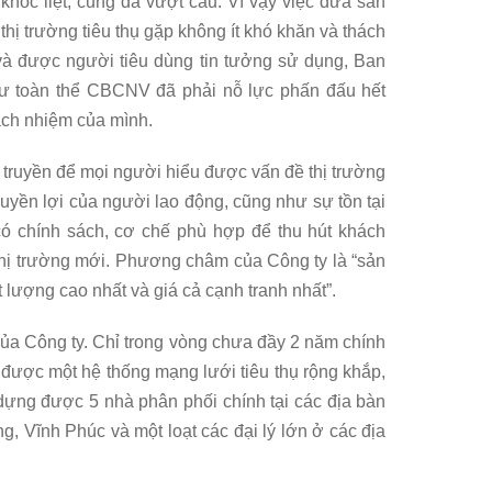
 khốc liệt, cung đã vượt cầu. Vì vậy việc đưa sản
ị trường tiêu thụ gặp không ít khó khăn và thách
à được người tiêu dùng tin tưởng sử dụng, Ban
hư toàn thể CBCNV đã phải nỗ lực phấn đấu hết
rách nhiệm của mình.
n truyền để mọi người hiểu được vấn đề thị trường
 quyền lợi của người lao động, cũng như sự tồn tại
 có chính sách, cơ chế phù hợp để thu hút khách
thị trường mới. Phương châm của Công ty là “sản
 lượng cao nhất và giá cả cạnh tranh nhất”.
 của Công ty. Chỉ trong vòng chưa đầy 2 năm chính
n được một hệ thống mạng lưới tiêu thụ rộng khắp,
 dựng được 5 nhà phân phối chính tại các địa bàn
, Vĩnh Phúc và một loạt các đại lý lớn ở các địa