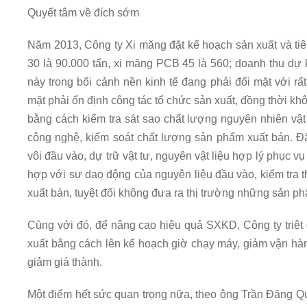
Quyết tâm về đích sớm
Năm 2013, Công ty Xi măng đặt kế hoạch sản xuất và tiê
30 là 90.000 tấn, xi măng PCB 45 là 560; doanh thu dự k
này trong bối cảnh nền kinh tế đang phải đối mặt với rấ
mặt phải ổn định công tác tổ chức sản xuất, đồng thời k
bằng cách kiểm tra sát sao chất lượng nguyên nhiên vật l
công nghệ, kiểm soát chất lượng sản phẩm xuất bán. Đặ
vôi đầu vào, dự trữ vật tư, nguyên vật liệu hợp lý phục vụ
hợp với sự dao động của nguyên liệu đầu vào, kiểm tra t
xuất bán, tuyệt đối không đưa ra thị trường những sản p
Cùng với đó, để nâng cao hiệu quả SXKD, Công ty triệt đ
xuất bằng cách lên kế hoạch giờ chạy máy, giảm vận hàn
giảm giá thành.
Một điểm hết sức quan trọng nữa, theo ông Trần Đăng Qu