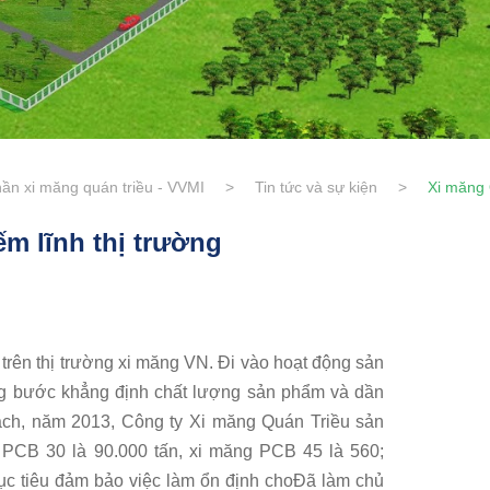
ần xi măng quán triều - VVMI
>
Tin tức và sự kiện
>
Xi măng 
m lĩnh thị trường
 trên thị trường xi măng VN. Đi vào hoạt động sản
g bước khẳng định chất lượng sản phẩm và dần
ạch, năm 2013, Công ty Xi măng Quán Triều sản
g PCB 30 là 90.000 tấn, xi măng PCB 45 là 560;
mục tiêu đảm bảo việc làm ổn định choĐã làm chủ