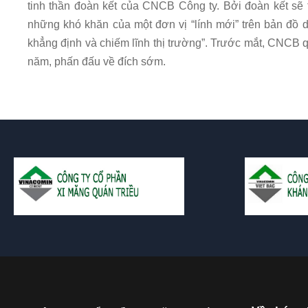
tinh thần đoàn kết của CNCB Công ty. Bởi đoàn kết sẽ 
những khó khăn của một đơn vị “lính mới” trên bản đồ
khẳng định và chiếm lĩnh thị trường”. Trước mắt, CNCB q
năm, phấn đấu về đích sớm.