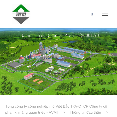
Tổng công ty công nghiệp mỏ Việt Bắc TKV-CTCP Công ty cổ
phần xi măng quán triều - VVMI
>
Thông tin đấu thầu
>