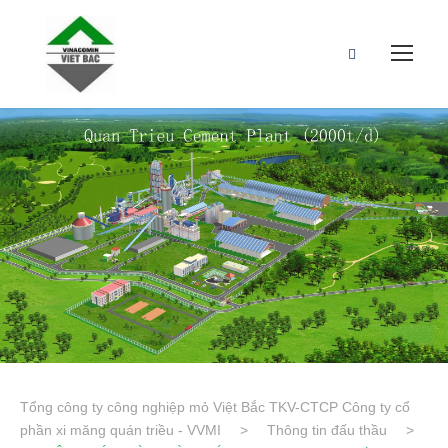
Tổng công ty công nghiệp mỏ Việt Bắc TKV-CTCP Công ty cổ
phần xi măng quán triều - VVMI
>
Thông tin đấu thầu
>