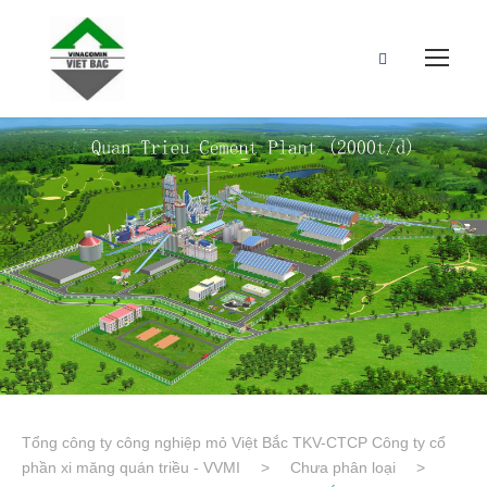
Tổng công ty công nghiệp mỏ Việt Bắc TKV-CTCP Công ty cổ
phần xi măng quán triều - VVMI
>
Chưa phân loại
>