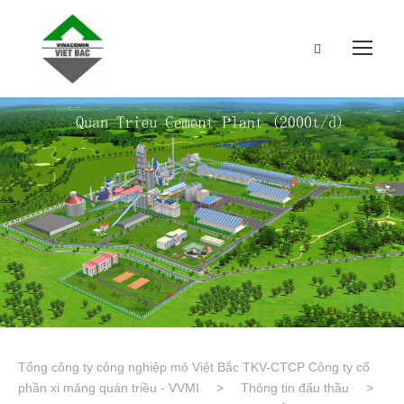
Tổng công ty công nghiệp mỏ Việt Bắc TKV-CTCP Công ty cổ
phần xi măng quán triều - VVMI
>
Thông tin đấu thầu
>