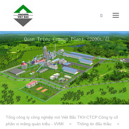
Tổng công ty công nghiệp mỏ Việt Bắc TKV-CTCP Công ty cổ
phần xi măng quán triều - VVMI
>
Thông tin đấu thầu
>