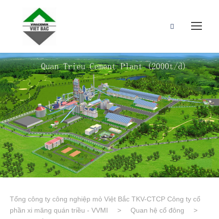
Tổng công ty công nghiệp mỏ Việt Bắc TKV-CTCP Công ty cổ
phần xi măng quán triều - VVMI
>
Quan hệ cổ đông
>