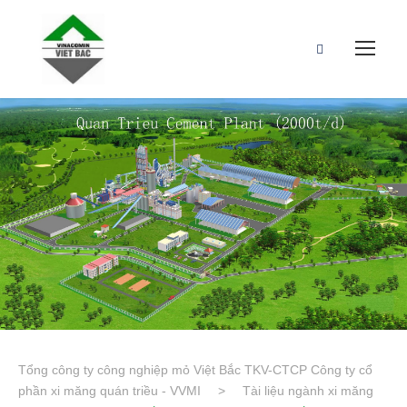
Tổng công ty công nghiệp mỏ Việt Bắc TKV-CTCP Công ty cổ
phần xi măng quán triều - VVMI
>
Tài liệu ngành xi măng