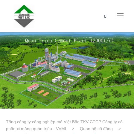
Tổng công ty công nghiệp mỏ Việt Bắc TKV-CTCP Công ty cổ
phần xi măng quán triều - VVMI
>
Quan hệ cổ đông
>