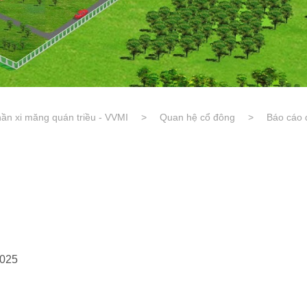
ần xi măng quán triều - VVMI
>
Quan hệ cổ đông
>
Báo cáo 
025