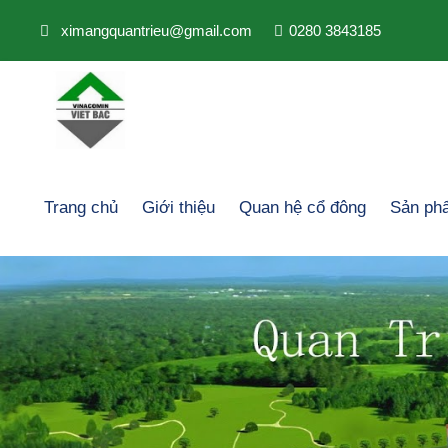
ximangquantrieu@gmail.com
0280 3843185
Trang chủ
Giới thiệu
Quan hệ cổ đông
Sản ph