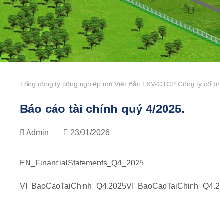
Tổng công ty công nghiệp mỏ Việt Bắc TKV-CTCP Công ty cổ ph
Báo cáo tài chính quý 4/2025.
Admin
23/01/2026
EN_FinancialStatements_Q4_2025
VI_BaoCaoTaiChinh_Q4.2025
VI_BaoCaoTaiChinh_Q4.2